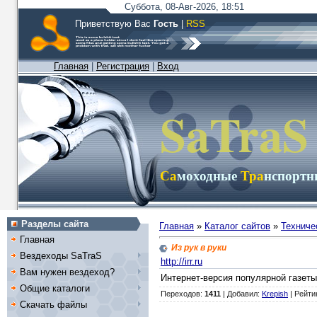
Суббота, 08-Авг-2026, 18:51
Приветствую Вас
Гость
|
RSS
Главная
|
Регистрация
|
Вход
SaTraS
Са
моходные
Тра
нспорт
Разделы сайта
Главная
»
Каталог сайтов
»
Техниче
Главная
Из рук в руки
Вездеходы SaTraS
http://irr.ru
Вам нужен вездеход?
Интернет-версия популярной газеты
Общие каталоги
Переходов
:
1411
|
Добавил
:
Krepish
|
Рейти
Скачать файлы