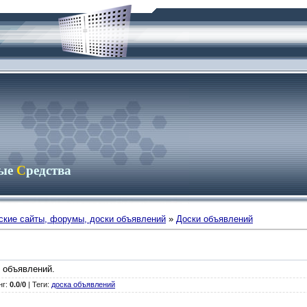
ные
С
редства
ские сайты, форумы, доски объявлений
»
Доски объявлений
 объявлений.
нг
:
0.0
/
0
|
Теги
:
доска объявлений