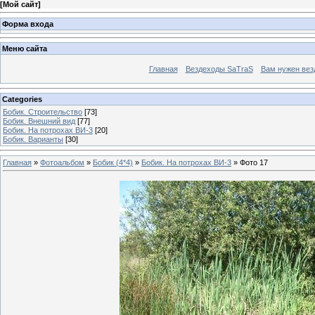
[
Мой сайт
]
Форма входа
Меню сайта
Главная
Вездеходы SaTraS
Вам нужен вез
Categories
Бобик. Строительство
[73]
Бобик. Внешний вид
[77]
Бобик. На потрохах ВИ-3
[20]
Бобик. Варианты
[30]
Главная
»
Фотоальбом
»
Бобик (4*4)
»
Бобик. На потрохах ВИ-3
» Фото 17