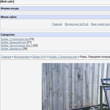
[
Мой сайт
]
Форма входа
Меню сайта
Главная
Вездеходы SaTraS
Вам нужен вез
Categories
Бобик. Строительство
[73]
Бобик. Внешний вид
[77]
Бобик. На потрохах ВИ-3
[20]
Бобик. Варианты
[30]
Главная
»
Фотоальбом
»
Бобик (4*4)
»
Бобик. Строительство
» Рама. Передняя полур