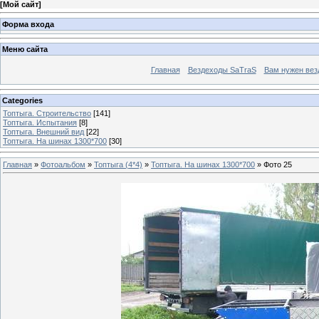
[
Мой сайт
]
Форма входа
Меню сайта
Главная
Вездеходы SaTraS
Вам нужен вез
Categories
Топтыга. Строительство
[141]
Топтыга. Испытания
[8]
Топтыга. Внешний вид
[22]
Топтыга. На шинах 1300*700
[30]
Главная
»
Фотоальбом
»
Топтыга (4*4)
»
Топтыга. На шинах 1300*700
» Фото 25