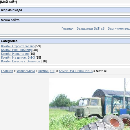
[
Мой сайт
]
Форма входа
Меню сайта
Главная
Вездеходы SaTraS
Вам нужен вез
Categories
Комби. Строительство
[53]
Комби. Внешний вид
[40]
Комби. Испытания
[10]
Комби. На шинах ВИ-3
[15]
Комби. Вместе с Викингом
[16]
Главная
»
Фотоальбом
»
Комби (4*4)
»
Комби. На шинах ВИ-3
» Фото 01