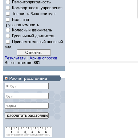
Ремонтопригодность
Комфортность управления
Теплая кабина или кунг
Большая
грузоподъемность
Колесный движитель
Гусеничный движитель
Привлекательный внешний
вид
Результаты
|
Архив опросов
Всего ответов:
881
Расчёт расстояний
Расчет расстояний от Автодиспетчер.Ру