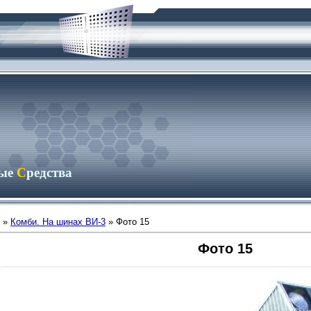
ные
С
редства
»
Комби. На шинах ВИ-3
» Фото 15
Фото 15