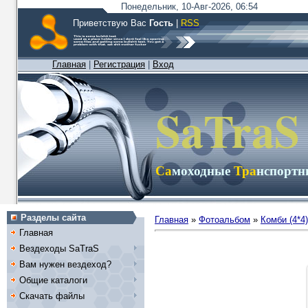
Понедельник, 10-Авг-2026, 06:54
Приветствую Вас
Гость
|
RSS
Главная
|
Регистрация
|
Вход
SaTraS
Са
моходные
Тра
нспорт
Разделы сайта
Главная
»
Фотоальбом
»
Комби (4*4)
Главная
Вездеходы SaTraS
Вам нужен вездеход?
Общие каталоги
Скачать файлы