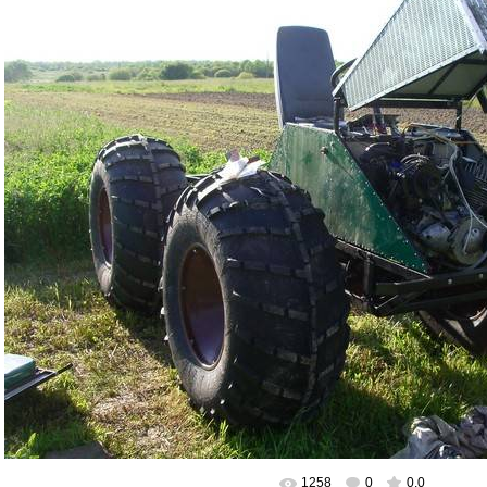
1258
0
0.0